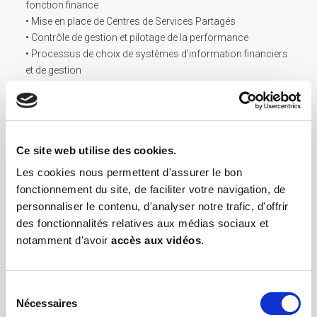
fonction finance
• Mise en place de Centres de Services Partagés
• Contrôle de gestion et pilotage de la performance
• Processus de choix de systèmes d’information financiers
et de gestion
• AMOA et direction de projet
Expériences sectorielles :
Ce site web utilise des cookies.
• Banque et private equity
• BTP, ingénierie civile, promotion immobilière
Les cookies nous permettent d'assurer le bon
• Consulting, communication, événementiel, photographie,
fonctionnement du site, de faciliter votre navigation, de
post production films et vidéos
personnaliser le contenu, d'analyser notre trafic, d'offrir
• Distribution, franchise, grande consommation, logistique
des fonctionnalités relatives aux médias sociaux et
• Edition de livres et de logiciels
notamment d'avoir
accès aux vidéos
.
• Formation
• Industrie agroalimentaire, biotechnologies, chimie,
industrie pharmaceutique…
Sélection
• Loisirs et petite enfance
Nécessaires
du
• Santé