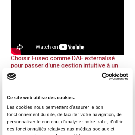
Choisir Fuseo comme DAF externalisé
pour passer d'une gestion intuitive à un
pilotage financier stratégique
Hicham Hanine
Groupe Inedi
Ce site web utilise des cookies.
Les cookies nous permettent d'assurer le bon
Découvrez le témoignage de Hicham Hanine, Directeur
fonctionnement du site, de faciliter votre navigation, de
Général du Groupe Inedi (édition de logiciels et conseil), qui
personnaliser le contenu, d'analyser notre trafic, d'offrir
partage son expérience sur l'accompagnement de Fuseo.
des fonctionnalités relatives aux médias sociaux et
Avec 18 ans d'expérience, Hicham Hanine explique