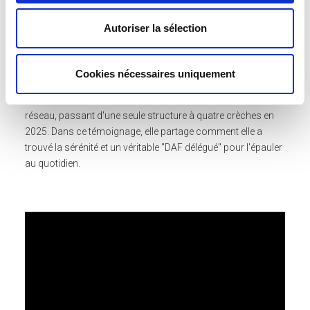
Autoriser la sélection
Découvrez comment Loan Vo Thanh Tho, gestionnaire d'un
réseau de micro-crèches bilingues à Paris, a transformé la
gestion financière de son entreprise grâce à
Cookies nécessaires uniquement
l'accompagnement de Fuseo. Depuis 2018, Loan s'appuie
sur l'expertise de Fuseo pour piloter la croissance de son
réseau, passant d'une seule structure à quatre crèches en
2025. Dans ce témoignage, elle partage comment elle a
trouvé la sérénité et un véritable "DAF délégué" pour l'épauler
au quotidien.