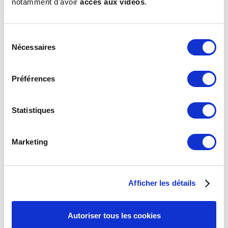
notamment d'avoir
accès aux vidéos
.
comment Fuseo est devenu un véritable partenaire financier
pour piloter sa PME.
Sélection
Nécessaires
du
consentement
Préférences
Statistiques
Marketing
Transformer la gestion financière de sa
PME grâce à Fuseo, véritable DAF
Afficher les détails
délégué !
Loan Vo Thanh Tho
Autoriser tous les cookies
Crèches Claudine Olivier